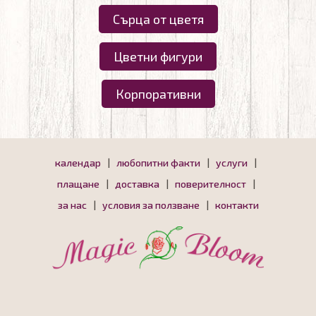
Сърца от цветя
Цветни фигури
Корпоративни
календар
|
любопитни факти
|
услуги
|
плащане
|
доставка
|
поверителност
|
за нас
|
условия за ползване
|
контакти