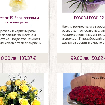
ет от 19 броя розови и
РОЗОВИ РОЗИ 02
червени рози
Нежна композиция от розо
рози, с която носите послан
розови и червени рози,
младежки оптимизъм, иск
 послание за щастие и
и свежест. И не забравяйте,
ствие. Подарете нежност
цветята говорят и вместо в
им човек с тези прекрасни
10,00 лв · 107,37 €
99,00 лв · 50,62 