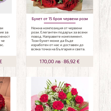
Букет от 15 броя червени рози
ви
Нежна композиция от червени
ие за
рози. Елегантен подарък за всеки
реност
повод. Направете комплимент.
 че
Този букет може да бъде
ас.
изработен от нас и доставен до
всяка точка на България и света.
€
170,00 лв · 86,92 €