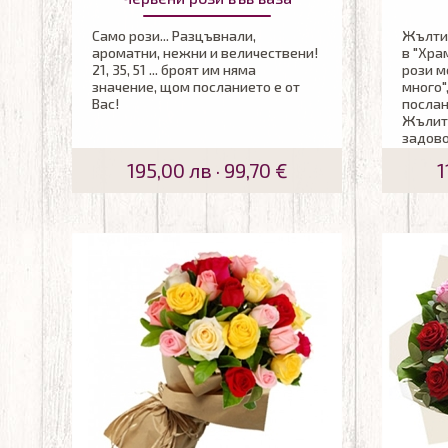
Само рози... Разцъвнали,
Жълтия
ароматни, нежни и величествени!
в "Хра
21, 35, 51 ... броят им няма
рози м
значение, щом посланието е от
много"
Вас!
послан
Жълити
задово
озарит
195,00 лв · 99,70 €
1
любим 
букет 