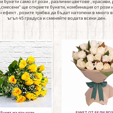
и букети само от рози , различни цветове , красиви,
„смесени” ще откриете букети, комбинация от рози и
 ефект , розите трябва да бъдат натопени в много в
ъгъл 45 градуса и сменяйте водата всеки ден.
Букет жълти рози
БУКЕТ ОТ БЕЛИ РО