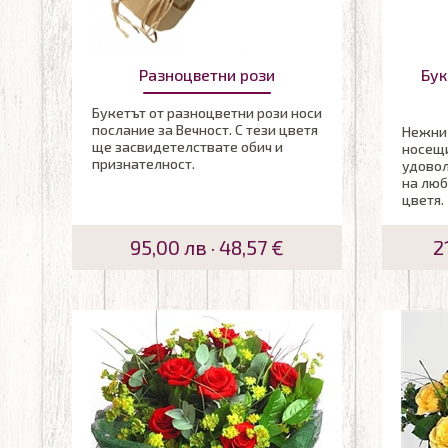
Разноцветни рози
Бук
Букетът от разноцветни рози носи
послание за Вечност. С тези цветя
Нежни 
ще засвидетелствате обич и
носещи
признателност.
удовол
на люб
цветя.
95,00 лв · 48,57 €
2