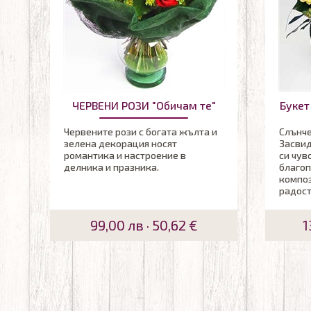
ЧЕРВЕНИ РОЗИ "Обичам те"
Букет
Червените рози с богата жълта и
Слънче
зелена декорация носят
Засвид
романтика и настроение в
си чув
делника и празника.
благоп
композ
радост
99,00 лв · 50,62 €
1