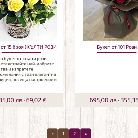
 от 15 броя ЖЪЛТИ РОЗИ
Букет от 101 Рози
в букет от жълти рози.
етелствайте най-добрите
ства и изпратете
ожелания с тази елегантна
иция, носеща настроение и
.
35,00 лв · 69,02 €
695,00 лв · 355,3
«
1
2
»