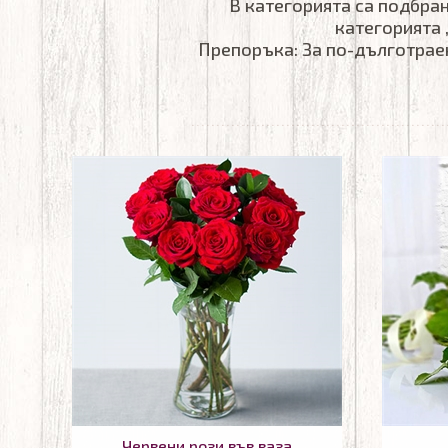
В категорията са подбран
категорията 
Препоръка: За по-дълготраен
Червени рози във ваза