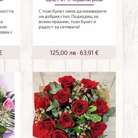
иността
С този букет няма да изневерите
на добрия стил. Подходящ за
да
всеки празник, този букет е
ели
радост за сетивата!
овек с
€
125,00 лв · 63,91 €