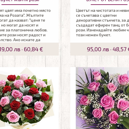
т цвят има почетно място
Цветът на чистотата и нев
ма на Розата". Жълтите
се съчетава с цветни
огат да казват: "ценя те
декоративни стъкчета, за 
, но могат да носят и
създадат ефирен танц от б
ие за платонична любов.
рози. Изненадайте любим ч
те рози носят радост и
този нежен букет.
лство. Ако искате да
е деня на свой приятел или
19,00 лв · 60,84 €
95,00 лв · 48,57 
човек - този елегантен
ще има чудотворен ефект.