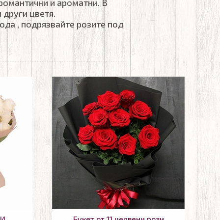
 романтични и ароматни. В
 други цветя.
ода , подрязвайте розите под
ЗИ
Букет от 11 червени рози