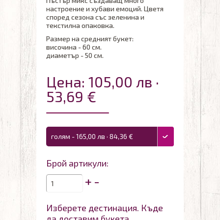
Пъстър микс създаващ много
настроение и хубави емоций. Цветя
според сезона със зеленина и
текстилна опаковка.
Размер на средният букет:
височина - 60 см.
диаметър - 50 см.
Цена: 105,00 лв ·
53,69 €
голям - 165,00 лв · 84,36 €
Брой артикули:
+
-
Изберете дестинация. Къде
да доставим букета.