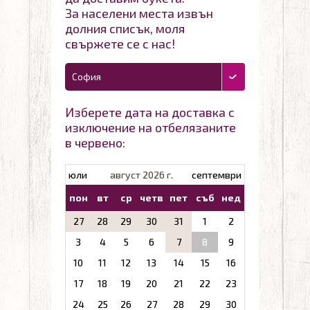
За населени места извън
долния списък, моля
свържете се с нас!
София
Изберете дата на доставка с
изключение на отбелязаните
в червено:
юли
август 2026 г.
септември
пон
вт
ср
четв
пет
съб
нед
27
28
29
30
31
1
2
3
4
5
6
7
8
9
10
11
12
13
14
15
16
17
18
19
20
21
22
23
24
25
26
27
28
29
30