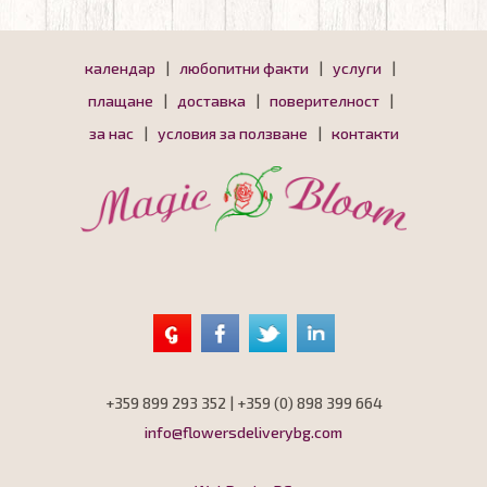
календар
|
любопитни факти
|
услуги
|
плащане
|
доставка
|
поверителност
|
за нас
|
условия за ползване
|
контакти
+359 899 293 352 | +359 (0) 898 399 664
info@flowersdeliverybg.com