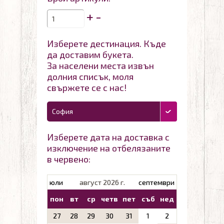
+
-
Изберете дестинация. Къде
да доставим букета.
За населени места извън
долния списък, моля
свържете се с нас!
София
Изберете дата на доставка с
изключение на отбелязаните
в червено:
юли
август 2026 г.
септември
пон
вт
ср
четв
пет
съб
нед
27
28
29
30
31
1
2