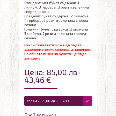
Стандартният букет съдържа: 1
лилиум, 3 гербера , 3 рози и зеленина
според сезона.
Средният букет съдържа : 2 лилиума ,
4 гербера , 5 рози и зеленина според
сезона.
Големият букет съдържа : 3 лилиума ,
5 гербера, 7 рози и зеленина според
сезона.
Някои от цветята може да бъдат
заменени спрямо сезонната наличност
но общата визия на букета ще бъде
запазена!
Цена: 85,00 лв ·
43,46 €
голям - 175,00 лв · 89,48 €
Брой артикули: