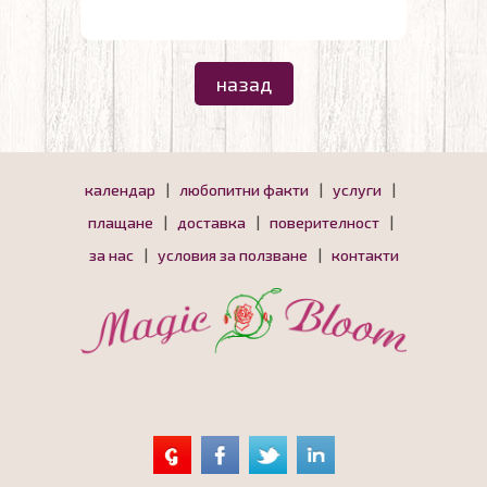
назад
календар
|
любопитни факти
|
услуги
|
плащане
|
доставка
|
поверителност
|
за нас
|
условия за ползване
|
контакти