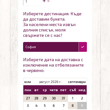
+
-
Изберете дестинация. Къде
да доставим букета.
За населени места извън
долния списък, моля
свържете се с нас!
София
Изберете дата на доставка с
изключение на отбелязаните
в червено:
юли
август 2026 г.
септември
пон
вт
ср
четв
пет
съб
нед
27
28
29
30
31
1
2
3
4
5
6
7
8
9