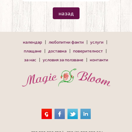
назад
календар
|
любопитни факти
|
услуги
|
плащане
|
доставка
|
поверителност
|
за нас
|
условия за ползване
|
контакти