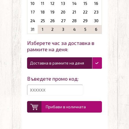
10
11
12
13
14
15
16
17
18
19
20
21
22
23
24
25
26
27
28
29
30
31
1
2
3
4
5
6
Изберете час за доставка в
рамките на деня:
Доставка в рамките на деня
Въведете промо код:
Прибави в количката