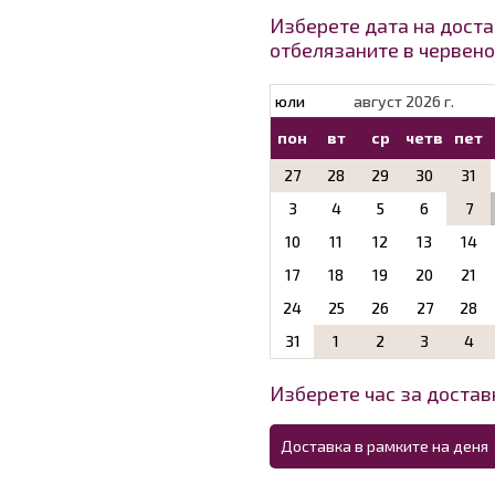
Изберете дата на доста
отбелязаните в червено
юли
август 2026 г.
пон
вт
ср
четв
пет
27
28
29
30
31
3
4
5
6
7
10
11
12
13
14
17
18
19
20
21
24
25
26
27
28
31
1
2
3
4
Изберете час за доставк
Доставка в рамките на деня