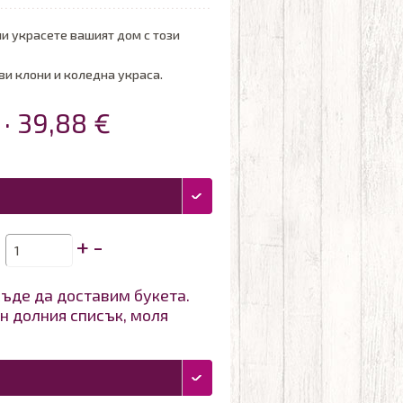
и украсете вашият дом с този
ви клони и коледна украса.
 · 39,88 €
+
-
ъде да доставим букета.
н долния списък, моля