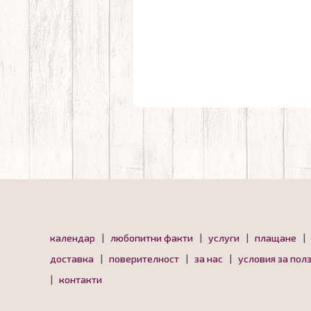
календар
|
любопитни факти
|
услуги
|
плащане
|
доставка
|
поверителност
|
за нас
|
условия за пол
|
контакти