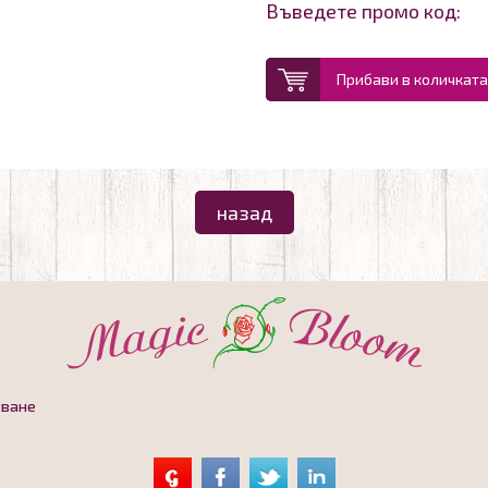
Въведете промо код:
Прибави в количката
назад
зване