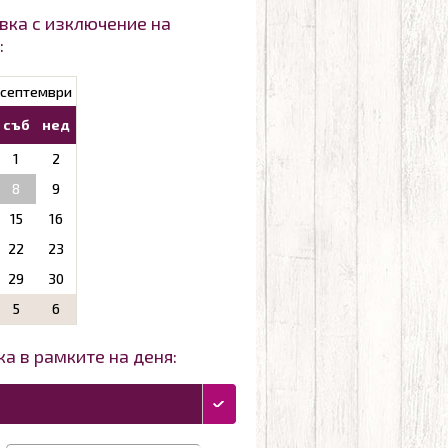
вка с изключение на
:
септември
съб
нед
1
2
8
9
15
16
22
23
29
30
5
6
а в рамките на деня: