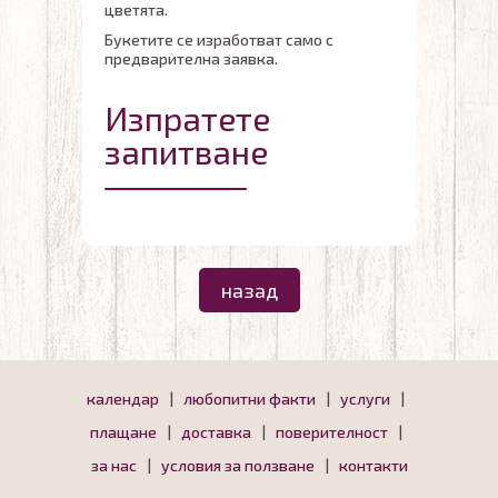
цветята.
Букетите се изработват само с
предварителна заявка.
Изпратете
запитване
назад
календар
|
любопитни факти
|
услуги
|
плащане
|
доставка
|
поверителност
|
за нас
|
условия за ползване
|
контакти